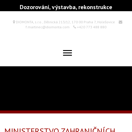
Dozorování, výstavba, rekonstrukce
DIOMONTA, s.r.o., Dělnická 213/12, 170 00 Praha 7, Holešovice
f.martinec@diomonta.com
+420 773 488 880
MINISTERSTVO ZAHRANIČNÍCH