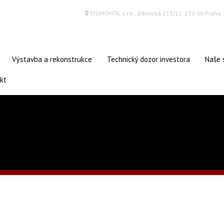
ce
DIOMONTA, s.r.o., Dělnická 213/12, 170 00 Praha 
Výstavba a rekonstrukce
Technický dozor investora
Naše 
kt