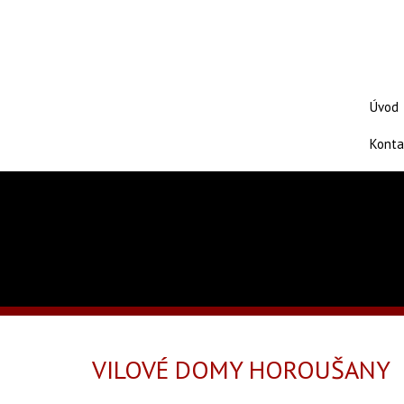
Dozorování, výstavba, rekonstruk
Úvod
Konta
VILOVÉ DOMY HOROUŠANY