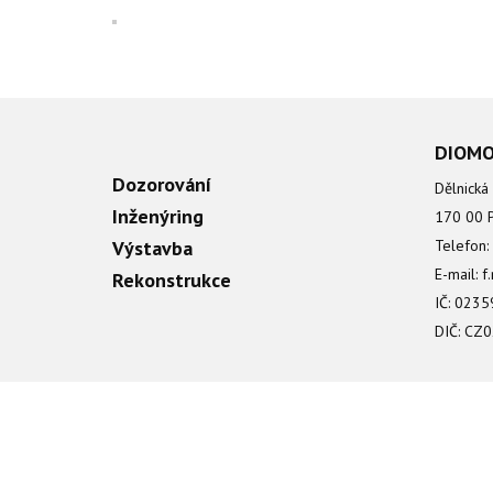
DIOMON
Dozorování
Dělnická
Inženýring
170 00 P
Výstavba
Telefon
E-mail:
f
Rekonstrukce
IČ: 023
DIČ: CZ