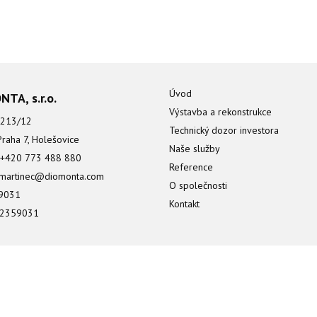
Úvod
TA, s.r.o.
Výstavba a rekonstrukce
 213/12
Technický dozor investora
raha 7, Holešovice
Naše služby
: +420 773 488 880
Reference
.martinec@diomonta.com
O společnosti
59031
Kontakt
02359031