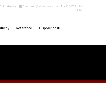
7, Holešovice
f.martinec@diomonta.com
+420 773 488
880
služby
Reference
O společnosti